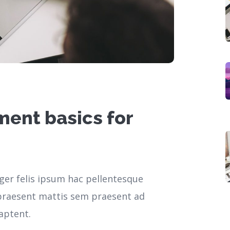
ment basics for
ger felis ipsum hac pellentesque
r praesent mattis sem praesent ad
aptent.